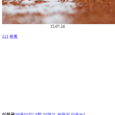
15.07.24
113
목록
이전글
[야옹미인] '4할' 이명기, 반등의 이유는?