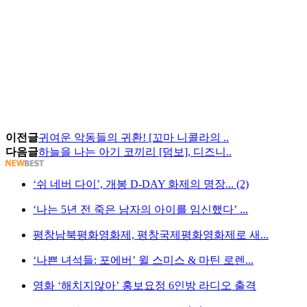
이전글
귀여운 악동들의 귀환! [꼬마 니콜라의 ..
다음글
하늘을 나는 아기 코끼리 [덤보], 디즈니..
‘쉬 네버 다이’, 개봉 D-DAY 화제의 명장... (2)
‘나는 5년 전 죽은 남자의 아이를 임신했다’ ...
평창남북평화영화제, 평창국제평화영화제로 새...
‘나쁜 녀석들: 포에버’ 윌 스미스 & 마틴 로렌...
영화 ‘해치지않아’ 홍보요정 6인방 라디오 출격