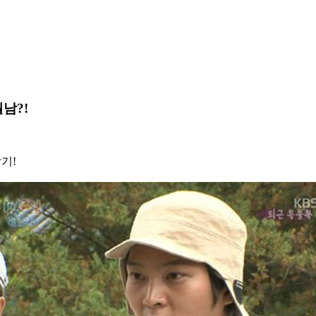
남?!
기!