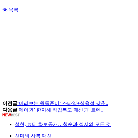
66
목록
이전글
‘미리보는 월동준비’ 스타일+실용성 갖춘..
다음글
‘메이퀸’ 한지혜 작업복도 패션퀸! 트렌..
설현, 뷰티 화보공개…청순과 섹시의 모든 것
선미의 사복 패션