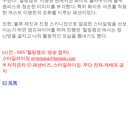
구한다. '힐링캠프' 이병헌 편에서는 화이트 블라우스에 블루
원피스로 청순한 이미지를 부각했다. 특히 화이트 셔츠를 착용
한 게스트 이병헌과 조화를 이루는 패션이었다.
또한, 블루 재킷과 진청 스키니진으로 깔끔한 스타일링을 선보
이는가 하면 캠프파이어를 하며 진행된 '힐링캠프'에서는 청
난방을 걸치고 나와 활동적인 모습을 뽐내기도 했다.
(사진 - SBS '힐링캠프' 방송 캡처)
스타일라이징
stylerising@hrising.com
※ 저작권자 ⓒ 패션비즈, 스타일라이징. 무단 전재-재배포 금
지
83
목록