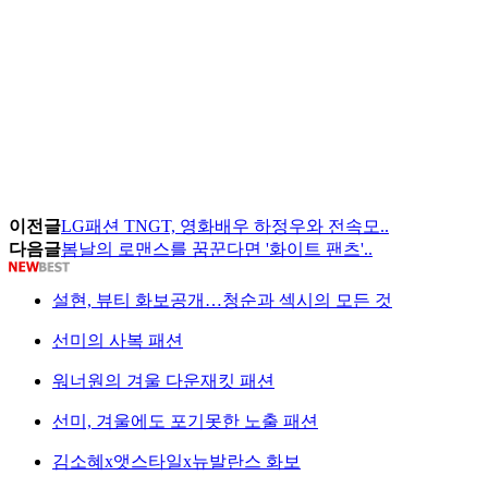
이전글
LG패션 TNGT, 영화배우 하정우와 전속모..
다음글
봄날의 로맨스를 꿈꾼다면 '화이트 팬츠'..
설현, 뷰티 화보공개…청순과 섹시의 모든 것
선미의 사복 패션
워너원의 겨울 다운재킷 패션
선미, 겨울에도 포기못한 노출 패션
김소혜x앳스타일x뉴발란스 화보