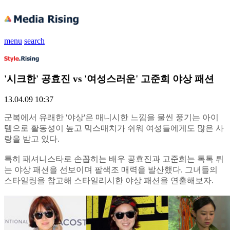
menu
search
'시크한' 공효진 vs '여성스러운' 고준희 야상 패션
13.04.09 10:37
군복에서 유래한 '야상'은 매니시한 느낌을 물씬 풍기는 아이
템으로 활동성이 높고 믹스매치가 쉬워 여성들에게도 많은 사
랑을 받고 있다.
특히 패셔니스타로 손꼽히는 배우 공효진과 고준희는 톡톡 튀
는 야상 패션을 선보이며 팔색조 매력을 발산했다. 그녀들의
스타일링을 참고해 스타일리시한 야상 패션을 연출해보자.