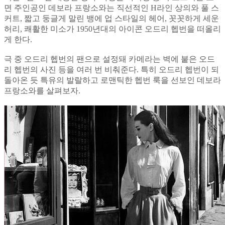
면 주인공인 데보라 프랑소와는 직선적인 H라인 상의와 풀 스
커트, 짧고 둥글게 말린 뱅에 업 스타일의 헤어, 꼿꼿하게 세운
허리, 쾌활한 미소가 1950년대의 아이콘 오드리 헵번을 떠올리
게 한다.
극 중 오드리 헵번의 팬으로 설정돼 카메라는 벽에 붙은 오드
리 헵번의 사진 등을 여러 번 비춰준다. 특히 오드리 헵번이 되
돌아온 듯 특유의 발랄하고 로맨틱한 헵번 룩을 선보인 데보라
프랑소와를 살펴보자.