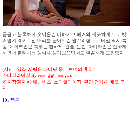
둥글고 볼록하게 솟아올린 비하이브 헤어와 깨끗하게 뒤로 빗
어넘겨 웨이브진 머리를 늘어뜨린 말꼬리형 포니테일 역시 특
징. 메이크업은 피부는 환하게, 입술, 눈썹, 아이라인은 진하게
하면서 볼터치는 생략해 생기있으면서도 깔끔하게 표현했다.
(사진 - 영화 '사랑은 타이핑 중!', '로마의 휴일')
스타일라이징
stylerising@hrising.com
※ 저작권자 ⓒ 패션비즈, 스타일라이징. 무단 전재-재배포 금
지
101
목록