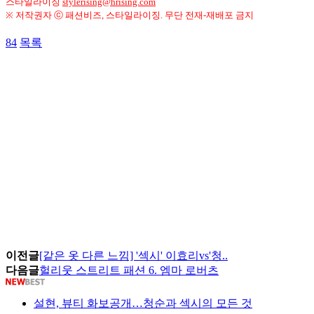
스타일라이징
stylerising@hrising.com
※ 저작권자 ⓒ 패션비즈, 스타일라이징. 무단 전재-재배포 금지
84
목록
이전글
[같은 옷 다른 느낌] '섹시' 이효리vs'청..
다음글
헐리웃 스트리트 패션 6. 엠마 로버츠
설현, 뷰티 화보공개…청순과 섹시의 모든 것