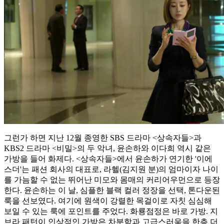
그런가 하면 지난 12월 종영한 SBS 드라마 <상속자들>과
KBS2 드라마 <비밀>의 두 악녀, 윤손하와 이다희 역시 같은
가방을 들어 화제다. <상속자들>에서 윤손하가 연기한 '이에
스더'는 패션 회사의 대표로, 라헬(김지원 분)의 엄마이자 나이
를 가늠할 수 없는 뛰어난 미모와 몸매의 커리어우먼으로 등장
한다. 윤손하는 이 날, 심플한 블랙 컬러 정장을 선택, 톤다운된
룩을 선보였다. 여기에 원색이 강렬한 목걸이로 자칫 심심해
보일 수 있는 룩에 포인트를 주었다. 화룡점정은 바로 가방. 지
브라 패턴이 인상적인 가방은 차분함과 고급스러움을 한층 더