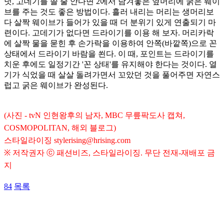
덧, 고데기를 쓸 줄 안다면 2에서 남겨놓은 옆머리에 굵은 웨이
브를 주는 것도 좋은 방법이다. 흘러 내리는 머리는 생머리보
다 살짝 웨이브가 들어가 있을 때 더 분위기 있게 연출되기 마
련이다. 고데기가 없다면 드라이기를 이용 해 보자. 머리카락
에 살짝 물을 묻힌 후 손가락을 이용하여 안쪽(바깥쪽)으로 꼰
상태에서 드라이기 바람을 쐰다. 이 때, 포인트는 드라이기를
치운 후에도 일정기간 '꼰 상태'를 유지해야 한다는 것이다. 열
기가 식었을 때 살살 돌려가면서 꼬았던 것을 풀어주면 자연스
럽고 굵은 웨이브가 완성된다.
(사진 -
tvN 인현왕후의 남자, MBC 무릎팍도사 캡쳐,
COSMOPOLITAN, 해외 블로그
)
스타일라이징
stylerising@hrising.com
※ 저작권자 ⓒ 패션비즈, 스타일라이징. 무단 전재-재배포 금
지
84
목록