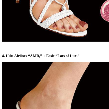
4. Uslu Airlines “AMB,” + Essie “Lots of Lux,”