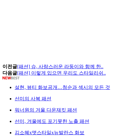
이전글
[패션] 슈, 사랑스러운 라둥이와 함께 한..
다음글
[패션] 이렇게 입으면 우리도 스타일리쉬..
설현, 뷰티 화보공개…청순과 섹시의 모든 것
선미의 사복 패션
워너원의 겨울 다운재킷 패션
선미, 겨울에도 포기못한 노출 패션
김소혜x앳스타일x뉴발란스 화보