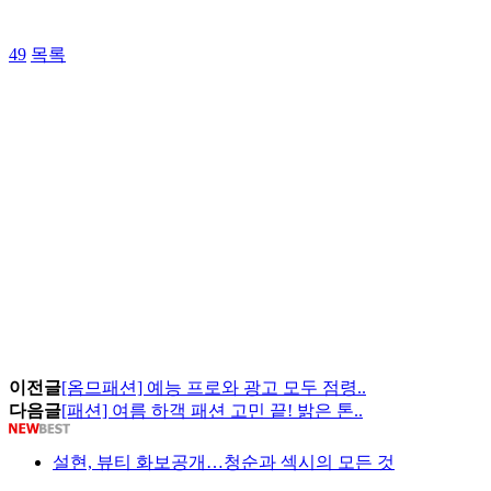
49
목록
이전글
[옴므패션] 예능 프로와 광고 모두 점령..
다음글
[패션] 여름 하객 패션 고민 끝! 밝은 톤..
설현, 뷰티 화보공개…청순과 섹시의 모든 것