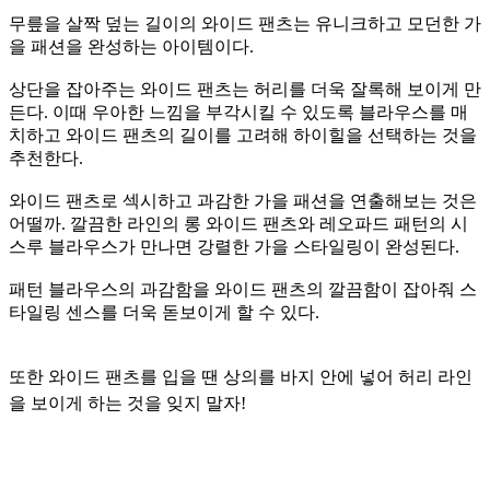
무릎을 살짝 덮는 길이의 와이드 팬츠는 유니크하고 모던한 가
을 패션을 완성하는 아이템이다.
상단을 잡아주는 와이드 팬츠는 허리를 더욱 잘록해 보이게 만
든다. 이때 우아한 느낌을 부각시킬 수 있도록 블라우스를 매
치하고 와이드 팬츠의 길이를 고려해 하이힐을 선택하는 것을
추천한다.
와이드 팬츠로 섹시하고 과감한 가을 패션을 연출해보는 것은
어떨까. 깔끔한 라인의 롱 와이드 팬츠와 레오파드 패턴의 시
스루 블라우스가 만나면 강렬한 가을 스타일링이 완성된다.
패턴 블라우스의 과감함을 와이드 팬츠의 깔끔함이 잡아줘 스
타일링 센스를 더욱 돋보이게 할 수 있다.
또한 와이드 팬츠를 입을 땐 상의를 바지 안에 넣어 허리 라인
을 보이게 하는 것을 잊지 말자!