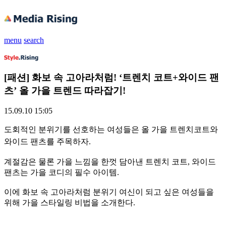
menu
search
[패션] 화보 속 고아라처럼! ‘트렌치 코트+와이드 팬
츠’ 올 가을 트렌드 따라잡기!
15.09.10 15:05
도회적인 분위기를 선호하는 여성들은 올 가을 트렌치코트와
와이드 팬츠를 주목하자.
계절감은 물론 가을 느낌을 한껏 담아낸 트렌치 코트, 와이드
팬츠는 가을 코디의 필수 아이템.
이에 화보 속 고아라처럼 분위기 여신이 되고 싶은 여성들을
위해 가을 스타일링 비법을 소개한다.