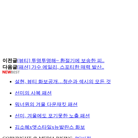
이전글
[뷰티] 투명투명해~ 환절기에 보송한 피..
다음글
[패션] 가수 에일리, 스포티한 매력 발산..
설현, 뷰티 화보공개…청순과 섹시의 모든 것
선미의 사복 패션
워너원의 겨울 다운재킷 패션
선미, 겨울에도 포기못한 노출 패션
김소혜x앳스타일x뉴발란스 화보