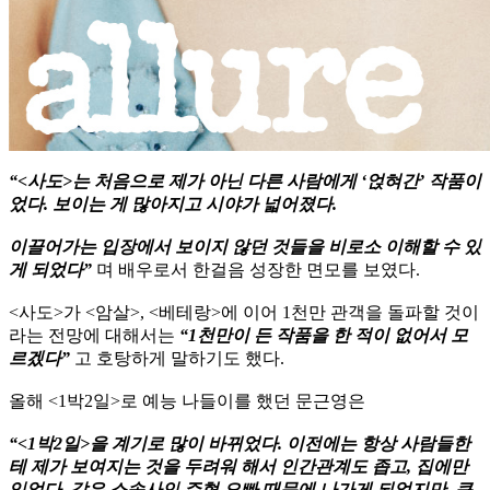
“<사도>는 처음으로 제가 아닌 다른 사람에게 ‘얹혀간’ 작품이
었다. 보이는 게 많아지고 시야가 넓어졌다.
이끌어가는 입장에서 보이지 않던 것들을 비로소 이해할 수 있
게 되었다”
며 배우로서 한걸음 성장한 면모를 보였다.
<사도>가 <암살>, <베테랑>에 이어 1천만 관객을 돌파할 것이
라는 전망에 대해서는
“1천만이 든 작품을 한 적이 없어서 모
르겠다”
고 호탕하게 말하기도 했다.
올해 <1박2일>로 예능 나들이를 했던 문근영은
“<1박2일>을 계기로 많이 바뀌었다. 이전에는 항상 사람들한
테 제가 보여지는 것을 두려워 해서 인간관계도 좁고, 집에만
있었다. 같은 소속사인 주혁 오빠 때문에 나가게 되었지만, 큰