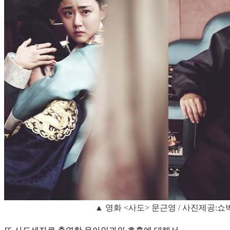
▲ 영화 <사도> 문근영 / 사진제공:쇼