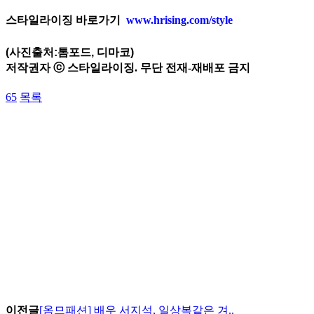
스타일라이징 바로가기
www.hrising.com/style
(사진출처:톰포드, 디마코)
저작권자 ⓒ 스타일라이징. 무단 전재-재배포 금지
65
목록
이전글
[옴므패션] 배우 서지석, 일상복같은 겨..