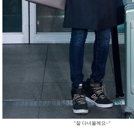
"잘 다녀올께요~"