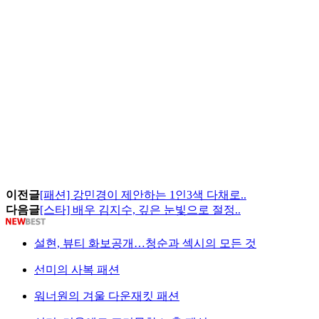
이전글
[패션] 강민경이 제안하는 1인3색 다채로..
다음글
[스타] 배우 김지수, 깊은 눈빛으로 절정..
설현, 뷰티 화보공개…청순과 섹시의 모든 것
선미의 사복 패션
워너원의 겨울 다운재킷 패션