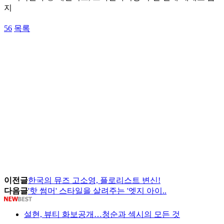
지
56
목록
이전글
한국의 뮤즈 고소영, 플로리스트 변신!
다음글
'핫 썸머' 스타일을 살려주는 '엣지 아이..
설현, 뷰티 화보공개…청순과 섹시의 모든 것