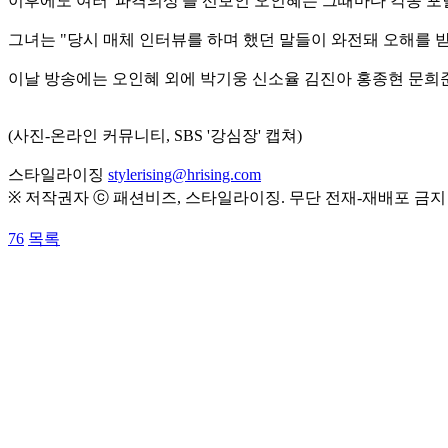
이후에도 여러 '파격의상'을 선보인 오인혜는 그때마다 각종 포
그녀는 "당시 매체 인터뷰를 하며 했던 말들이 와전돼 오해를 
이날 방송에는 오인혜 외에 박기웅 신소율 김진아 홍종현 문희
(사진-온라인 커뮤니티, SBS '강심장' 캡쳐)
스타일라이징
stylerising@hrising.com
※ 저작권자 ⓒ 패션비즈, 스타일라이징. 무단 전재-재배포 금지
76
목록