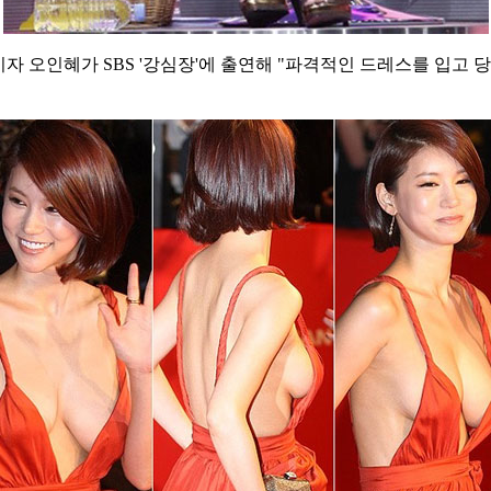
자 오인혜가 SBS '강심장'에 출연해 "파격적인 드레스를 입고 당