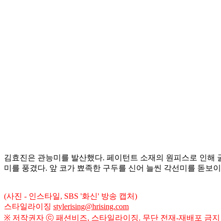
김효진은 관능미를 발산했다. 페이턴트 소재의 원피스로 인해 
미를 풍겼다. 앞 코가 뾰족한 구두를 신어 늘씬 각선미를 돋보
(사진 - 인스타일, SBS '화신' 방송 캡처)
스타일라이징
stylerising@hrising.com
※ 저작권자 ⓒ 패션비즈, 스타일라이징. 무단 전재-재배포 금