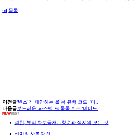
64
목록
이전글
'빈스'가 제안하는 올 봄 유행 코드, '미..
다음글
부드러운 '파스텔' vs 톡톡 튀는 '비비드'
설현, 뷰티 화보공개…청순과 섹시의 모든 것
선미의 사복 패션