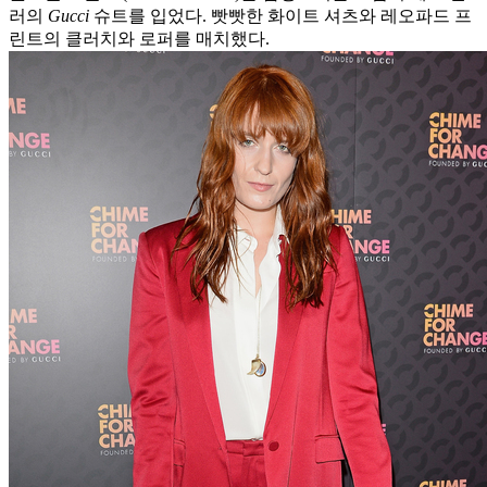
러의
Gucci
슈트를 입었다. 빳빳한 화이트 셔츠와 레오파드 프
린트의 클러치와 로퍼를 매치했다.