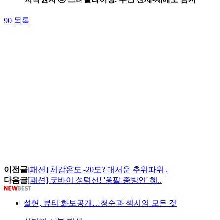
90
목록
이전글
[패션] 체감온도 -20도? 매서운 추위따위..
다음글
[패션] 굿바이 성덕선! '응팔 종방연' 혜..
설현, 뷰티 화보공개…청순과 섹시의 모든 것