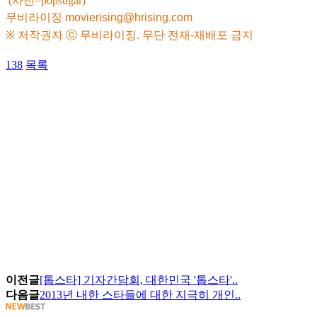
(사진=popsugar)
무비라이징
movierising@hrising.com
※ 저작권자 ⓒ 무비라이징. 무단 전재-재배포 금지
138
목록
이전글
[톱스타] 기자간담회, 대한민국 '톱스타'..
다음글
2013년 내한 스타들에 대한 지극히 개인..