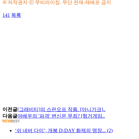
※ 저작권자 ⓒ 무비라이징. 무단 전재-재배포 금지
141
목록
이전글
[그래비티]의 스핀오프 작품. [아니가크]..
다음글
여배우의 '파격' 변신은 무죄? [헝거게임..
‘쉬 네버 다이’, 개봉 D-DAY 화제의 명장... (2)