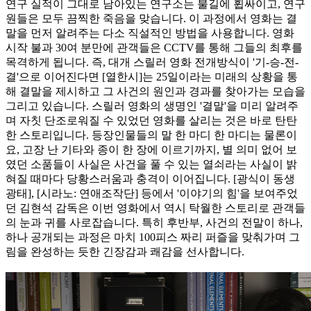
연구 실적이 그대로 남아있는 연구소는 불길에 휩싸이고, 연구
원들은 모두 끔찍한 죽음을 맞습니다. 이 과정에서 영화는 결
말을 먼저 알려주는 다소 직설적인 방법을 사용합니다. 영화
시작 불과 30여 분만에 관객들은 CCTV를 통해 그들의 최후를
목격하게 됩니다. 즉, 대개 스릴러 영화 전개방식이 '기-승-전-
결'으로 이어진다면 [열한시]는 25일이라는 미래의 상황을 통
해 결말을 제시하고 그 사건의 원인과 경과를 찾아가는 모습을
그리고 있습니다. 스릴러 영화의 생명인 '결말'을 미리 알려주
며 자칫 단조로워질 수 있었던 영화를 살리는 것은 바로 탄탄
한 스토리입니다. 등장인물들의 말 한 마디 한 마디는 물론이
요, 고장 난 기타와 종이 한 장에 이르기까지, 별 의미 없어 보
였던 소품들이 사실은 사건을 풀 수 있는 열쇠라는 사실이 밝
혀질 때마다 당황스러움과 충격이 이어집니다. [광식이 동생
광태], [시라노: 연애조작단] 등에서 '이야기의 힘'을 보여주었
던 김현석 감독은 이번 영화에서 역시 탁월한 스토리로 관객들
의 눈과 귀를 사로잡습니다. 특히 후반부, 사건의 전말이 하나,
하나 공개되는 과정은 마치 100피스 짜리 퍼즐을 맞춰가며 그
림을 완성하는 듯한 긴장감과 쾌감을 선사합니다.