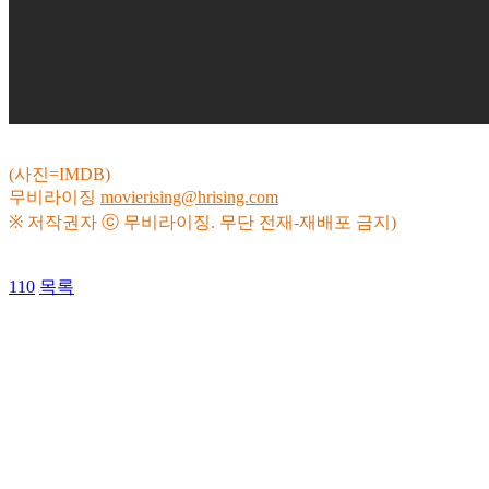
(사진=IMDB)
무비라이징
movierising@hrising.com
※ 저작권자 ⓒ 무비라이징. 무단 전재-재배포 금지)
110
목록