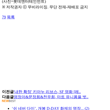
(사진=롯데엔터테인먼트)
※ 저작권자 ⓒ 무비라이징. 무단 전재-재배포 금지
79
목록
이전글
'내한 확정' 키아누 리브스, SF 영화 [레..
다음글
염정아&문정희&천우희, 마트 유니폼을 벗..
‘쉬 네버 다이’, 개봉 D-DAY 화제의 명장... (2)