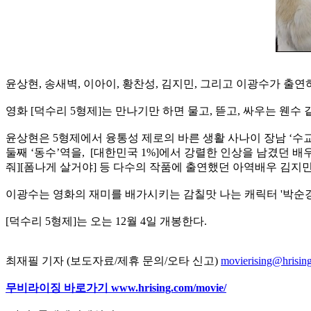
윤상현, 송새벽, 이아이, 황찬성, 김지민, 그리고 이광수가 출연하
영화 [덕수리 5형제]는 만나기만 하면 물고, 뜯고, 싸우는 웬
윤상현은 5형제에서 융통성 제로의 바른 생활 사나이 장남 ‘수교
둘째 ‘동수’역을, [대한민국 1%]에서 강렬한 인상을 남겼던 배우
줘][폼나게 살거야] 등 다수의 작품에 출연했던 아역배우 김지민
이광수는 영화의 재미를 배가시키는 감칠맛 나는 캐릭터 '박순경
[덕수리 5형제]는 오는 12월 4일 개봉한다.
최재필 기자 (보도자료/제휴 문의/오타 신고)
movierising@hrisin
무비라이징 바로가기
www.hrising.com/movie/