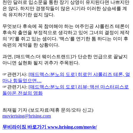
천만 달러로 입소문을 통한 장기 상영이 유지된다면 나쁘지만
은 않다. 하지만 경쟁작들이 많은 시기라 이러한 상승세를 계
속 유지하기란 쉽지 않다.
무엇보다 후속에 꼭 참여해야 하는 여주인공 샤롤린즈 테론이
후속작 출연을 부정적으로 생각하고 있어 그녀의 결정이 제작
의 '키'를 쥐고 있는 셈이다. '맥스'를 연기한 톰 하디는 이미 후
속편의 계약을 한 상황이다.
과연, [매드맥스:더 웨이스트랜드]가 단순한 언급으로 끝날지
아니면 실현화 될지 귀추가 주목된다.
☞관련기사:
[매드맥스:분노의 도로] 히로인 샤롤리즈 테론, 얼
마나 힘들었으면…
☞관련기사:
[매드맥스:분노의 도로] 리뷰; 액션 마스터피스로
돌아온 전설의 영화
최재필 기자 (보도자료/제휴 문의/오타 신고)
movierising@hrising.com
무비라이징 바로가기
www.hrising.com/movie/