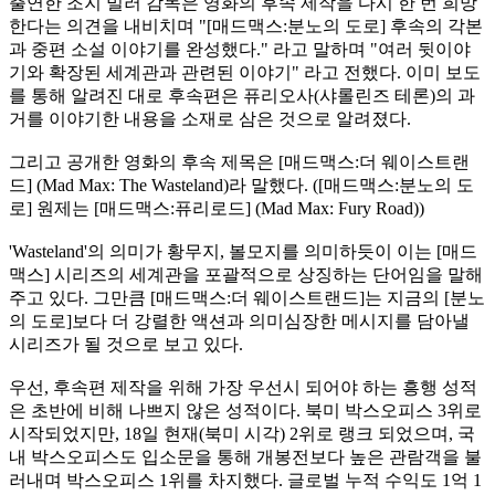
출연한 조지 밀러 감독은 영화의 후속 제작을 다시 한 번 희망
한다는 의견을 내비치며 "[매드맥스:분노의 도로] 후속의 각본
과 중편 소설 이야기를 완성했다." 라고 말하며 "여러 뒷이야
기와 확장된 세계관과 관련된 이야기" 라고 전했다. 이미 보도
를 통해 알려진 대로 후속편은 퓨리오사(샤롤린즈 테론)의 과
거를 이야기한 내용을 소재로 삼은 것으로 알려졌다.
그리고 공개한 영화의 후속 제목은 [매드맥스:더 웨이스트랜
드] (Mad Max: The Wasteland)라 말했다. ([매드맥스:분노의 도
로] 원제는 [매드맥스:퓨리로드] (Mad Max: Fury Road))
'Wasteland'의 의미가 황무지, 볼모지를 의미하듯이 이는 [매드
맥스] 시리즈의 세계관을 포괄적으로 상징하는 단어임을 말해
주고 있다. 그만큼 [매드맥스:더 웨이스트랜드]는 지금의 [분노
의 도로]보다 더 강렬한 액션과 의미심장한 메시지를 담아낼
시리즈가 될 것으로 보고 있다.
우선, 후속편 제작을 위해 가장 우선시 되어야 하는 흥행 성적
은 초반에 비해 나쁘지 않은 성적이다. 북미 박스오피스 3위로
시작되었지만, 18일 현재(북미 시각) 2위로 랭크 되었으며, 국
내 박스오피스도 입소문을 통해 개봉전보다 높은 관람객을 불
러내며 박스오피스 1위를 차지했다. 글로벌 누적 수익도 1억 1