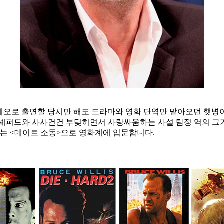
카메오로 출연할 당시만 해도 드라마와 영화 단역만 맡아오던 햇병아
공 시빌 셰퍼드와 사사건건 부딪히면서 사랑싸움하는 사설 탐정 역의
그는 <데이트 소동>으로 영화계에 입문합니다.