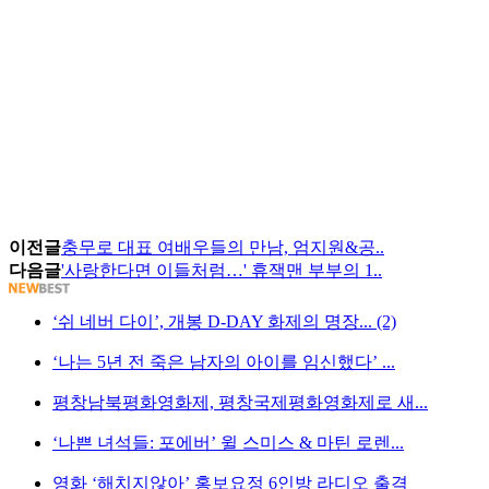
이전글
충무로 대표 여배우들의 만남, 엄지원&공..
다음글
'사랑한다면 이들처럼…' 휴잭맨 부부의 1..
‘쉬 네버 다이’, 개봉 D-DAY 화제의 명장... (2)
‘나는 5년 전 죽은 남자의 아이를 임신했다’ ...
평창남북평화영화제, 평창국제평화영화제로 새...
‘나쁜 녀석들: 포에버’ 윌 스미스 & 마틴 로렌...
영화 ‘해치지않아’ 홍보요정 6인방 라디오 출격