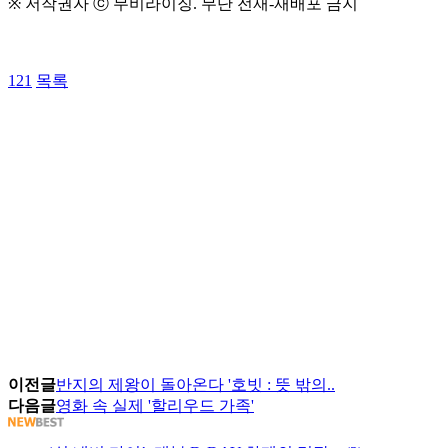
※ 저작권자 ⓒ 무비라이징. 무단 전재-재배포 금지
121
목록
이전글
반지의 제왕이 돌아온다 '호빗 : 뜻 밖의..
다음글
영화 속 실제 '할리우드 가족'