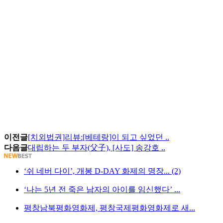
이전글
[치외법권]리뷰:[베테랑]이 되고 싶었던 ..
다음글
대립하는 두 부자(父子), [사도] 송강호 ..
‘쉬 네버 다이’, 개봉 D-DAY 화제의 명장... (2)
‘나는 5년 전 죽은 남자의 아이를 임신했다’ ...
평창남북평화영화제, 평창국제평화영화제로 새...