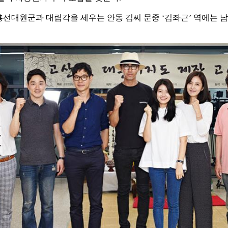
흥선대원군과 대립각을 세우는 안동 김씨 문중 ‘김좌근’ 역에는 남경