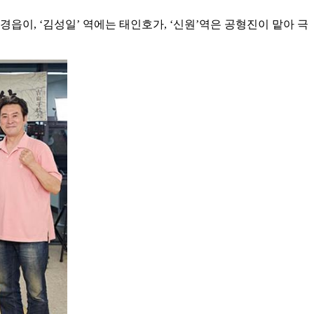
읍이, ‘김성일’ 역에는 태인호가, ‘신원’역은 공형진이 맡아 극