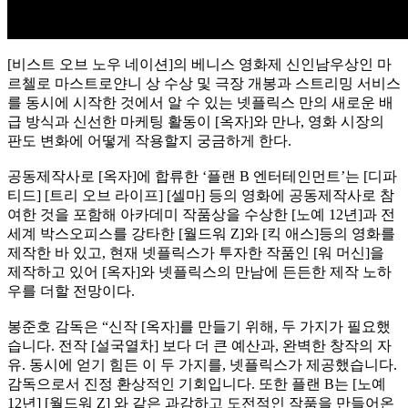
[비스트 오브 노우 네이션]의 베니스 영화제 신인남우상인 마
르첼로 마스트로얀니 상 수상 및 극장 개봉과 스트리밍 서비스
를 동시에 시작한 것에서 알 수 있는 넷플릭스 만의 새로운 배
급 방식과 신선한 마케팅 활동이 [옥자]와 만나, 영화 시장의
판도 변화에 어떻게 작용할지 궁금하게 한다.
공동제작사로 [옥자]에 합류한 ‘플랜 B 엔터테인먼트’는 [디파
티드] [트리 오브 라이프] [셀마] 등의 영화에 공동제작사로 참
여한 것을 포함해 아카데미 작품상을 수상한 [노예 12년]과 전
세계 박스오피스를 강타한 [월드워 Z]와 [킥 애스]등의 영화를
제작한 바 있고, 현재 넷플릭스가 투자한 작품인 [워 머신]을
제작하고 있어 [옥자]와 넷플릭스의 만남에 든든한 제작 노하
우를 더할 전망이다.
봉준호 감독은 “신작 [옥자]를 만들기 위해, 두 가지가 필요했
습니다. 전작 [설국열차] 보다 더 큰 예산과, 완벽한 창작의 자
유. 동시에 얻기 힘든 이 두 가지를, 넷플릭스가 제공했습니다.
감독으로서 진정 환상적인 기회입니다. 또한 플랜 B는 [노예
12년] [월드워 Z] 와 같은 과감하고 도전적인 작품을 만들어온