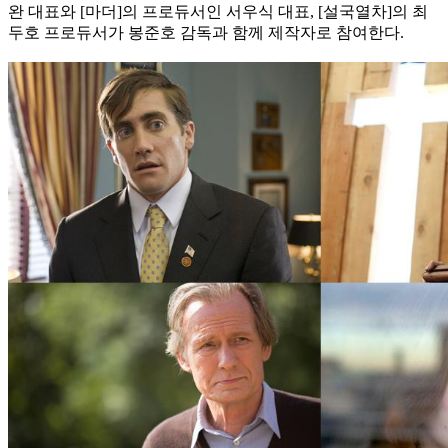
완 대표와 [마더]의 프로듀서인 서우식 대표, [설국열차]의 최
두호 프로듀서가 봉준호 감독과 함께 제작자로 참여한다.