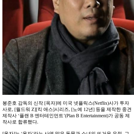
봉준호 감독의 신작 [옥자]에 미국 넷플릭스(Netflix)사가 투자
사로, [월드워 Z][킥 애스]시리즈, [노예 12년] 등을 제작한 중견
제작사 ‘플랜 B 엔터테인먼트’(Plan B Entertainment)가 공동 제
작사로 합류했다.
[옥자]는 ‘옥자’라는 사연 많은 동물과 소녀의 뜨거운 우정, 그