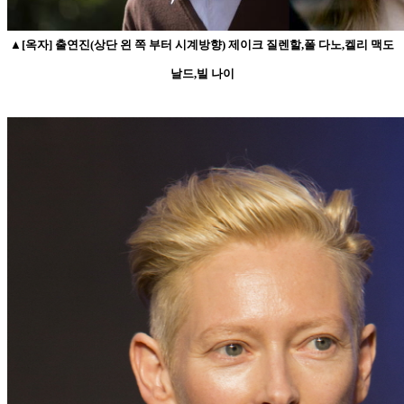
▲[옥자] 출연진(상단 왼 쪽 부터 시계방향) 제이크 질렌할,폴 다노,켈리 맥도
날드,빌 나이