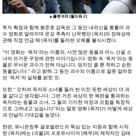
▲플랜 B의 [월드워 Z]
투자 확정과 함께 봉준호 감독은 그 동안 내외신을 통틀어 괴
수 영화로 알려지며 온갖 추측이 난무했던 [옥자]의 정체성에
관해 직접 언급 해 [옥자]를 둘러싼 오해를 불식시켰다.
“이 영화는 ‘옥자’라는 이름의, 사연 많은 동물과 어느 산골 소
녀의 뜨거운 우정에 관한 이야기입니다. 영화 속 ‘옥자’라는 동
물은 무서운 괴수가 전혀 아닙니다. 덩치만 클 뿐 착하고 순한
동물입니다.“ 라고 밝혀 그 동안 괴수의 이름으로 잘못 알려졌
던 ‘옥자’의 실체를 밝힌 것.
또한 “ 오히려 옥자와 소녀를 둘러 싼 미친 듯한 세상이 더 괴
물 같다고 생각됩니다. 그런 거친 세상의 한 복판을 통과하는
옥자라는 동물과 소녀, 그 둘의 기이한 여정과 모험을 독창적
으로 그려내고 싶습니다”라는 말로 영화 [옥자]가 어떻게 세상
과 만날지 기대감을 높였다.
한편, 유니온창투 글로벌펀드의 뚝심 있는 지원과 함께 시작
된 [옥자]에는 [괴물]의 프로듀서이자 [해무]의 제작자인 김태