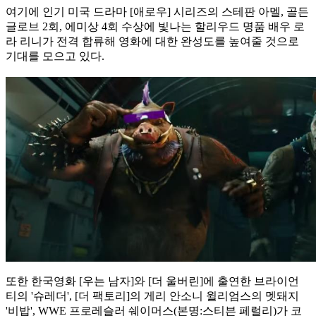
여기에 인기 미국 드라마 [애로우] 시리즈의 스테판 아멜, 골든
글로브 2회, 에미상 4회 수상에 빛나는 할리우드 명품 배우 로
라 리니가 전격 합류해 영화에 대한 완성도를 높여줄 것으로
기대를 모으고 있다.
또한 한국영화 [우는 남자]와 [더 울버린]에 출연한 브라이언
티의 '슈레더', [더 팩토리]의 게리 안소니 윌리엄스의 멧돼지
'비밥', WWE 프로레슬러 쉐이머스(본명:스티븐 페럴리)가 코