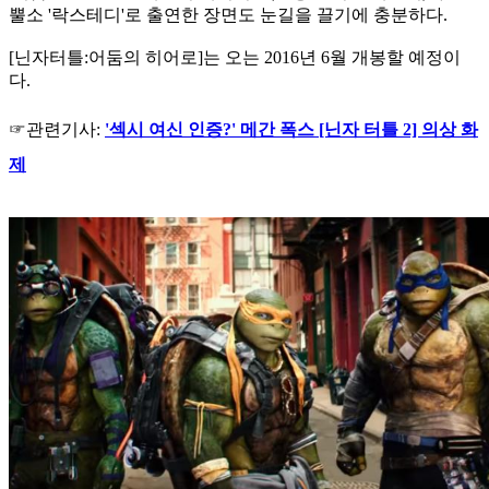
뿔소 '락스테디'로 출연한 장면도 눈길을 끌기에 충분하다.
[닌자터틀:어둠의 히어로]는 오는 2016년 6월 개봉할 예정이
다.
☞관련기사:
'섹시 여신 인증?' 메간 폭스 [닌자 터틀 2] 의상 화
제