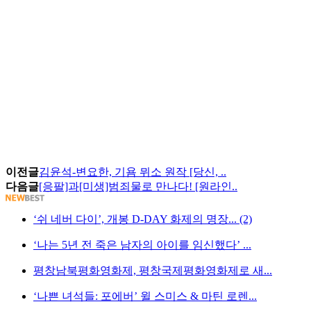
이전글
김윤석-변요한, 기욤 뮈소 원작 [당신, ..
다음글
[응팔]과[미생]범죄물로 만나다! [원라인..
‘쉬 네버 다이’, 개봉 D-DAY 화제의 명장... (2)
‘나는 5년 전 죽은 남자의 아이를 임신했다’ ...
평창남북평화영화제, 평창국제평화영화제로 새...
‘나쁜 녀석들: 포에버’ 윌 스미스 & 마틴 로렌...