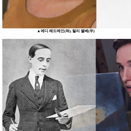
▲에디 레드메인(좌), 릴리 엘베(우)