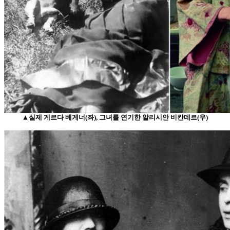
▲실제 게르다 베게너(좌), 그녀를 연기한 알리시안 비칸데르(우)