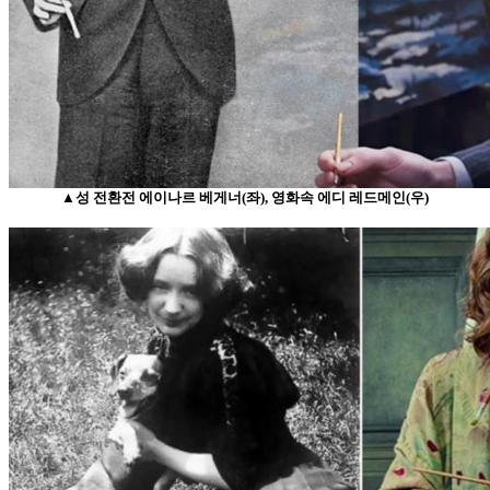
▲성 전환전 에이나르 베게너(좌), 영화속 에디 레드메인(우)