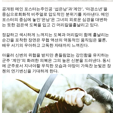
공개된 메인 포스터는주인공 ‘섭은낭’과‘계안’, ‘마경소년’을
중심으로회화적 비주얼로 압도적인 분위기를 자아낸다. 메인
포스터의 중심에 놓인‘은낭’은 그녀의 외로운 심경을 대변하
는 듯한 검은색 도복을 입고 긴 머리칼을흩날리고 있다.
정갈하고 섹시하게 느껴지는 도복과 머리칼이 함께 흩날리는
순간을 포착한 장면은 무협 액션의 역동적인 움직임은 물론,
배우 서기의 우아하고 고독한 자태까지 느껴진다.
아울러 신변의 위협을 받지만 흔들림없는 강인함을 유지하는
군주 ‘계안’의 화려한 의복은 그의 높은 신분을 드러낸다. 동시
에 군주로서 지녀야할 우직한 모습과 야망이 가득찬 눈빛은 장
첸의 연기변신을 기대하게 한다.