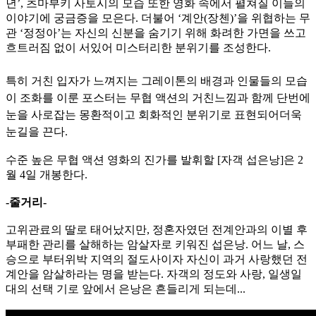
년’, 츠마부키 사토시의 모습 또한 영화 속에서 펼쳐질 이들의
이야기에 궁금증을 모은다. 더불어 ‘계안(장첸)’을 위협하는 무
관 ‘정정아’는 자신의 신분을 숨기기 위해 화려한 가면을 쓰고
흐트러짐 없이 서있어 미스터리한 분위기를 조성한다.
특히 거친 입자가 느껴지는 그레이톤의 배경과 인물들의 모습
이 조화를 이룬 포스터는 무협 액션의 거친느낌과 함께 단번에
눈을 사로잡는 몽환적이고 회화적인 분위기로 표현되어더욱
눈길을 끈다.
수준 높은 무협 액션 영화의 진가를 발휘할 [자객 섭은낭]은 2
월 4일 개봉한다.
-줄거리-
고위관료의 딸로 태어났지만, 정혼자였던 전계안과의 이별 후
부패한 관리를 살해하는 암살자로 키워진 섭은낭. 어느 날, 스
승으로 부터위박 지역의 절도사이자 자신이 과거 사랑했던 전
계안을 암살하라는 명을 받는다. 자객의 정도와 사랑, 일생일
대의 선택 기로 앞에서 은낭은 흔들리게 되는데...