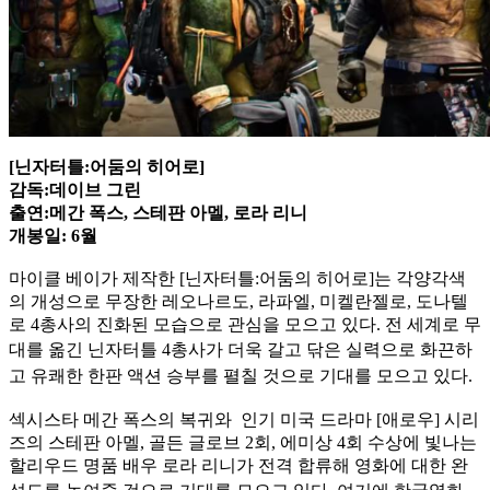
[닌자터틀:어둠의 히어로]
감독:데이브 그린
출연:메간 폭스, 스테판 아멜, 로라 리니
개봉일: 6월
마이클 베이가 제작한 [닌자터틀:어둠의 히어로]는 각양각색
의 개성으로 무장한 레오나르도, 라파엘, 미켈란젤로, 도나텔
로 4총사의 진화된 모습으로 관심을 모으고 있다. 전 세계로 무
대를 옮긴 닌자터
틀 4총사가 더욱 갈고 닦은 실력으로 화끈하
고 유쾌한 한판 액션 승부를 펼칠 것으로 기대를 모으고 있다.
섹시스타 메간 폭스의 복귀와 인기 미국 드라마 [애로우] 시리
즈의 스테판 아멜, 골든 글로브 2회, 에미상 4회 수상에 빛나는
할리우드 명품 배우 로라 리니가 전격 합류해 영화에 대한 완