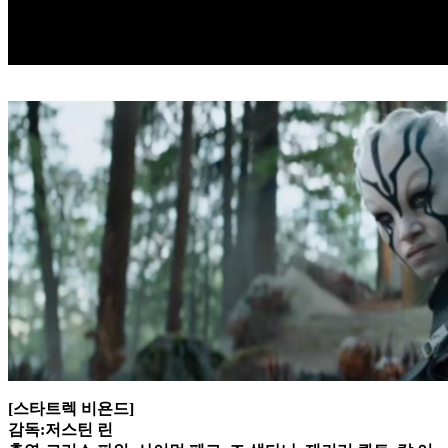
[스타트렉 비욘드]
감독:저스틴 린