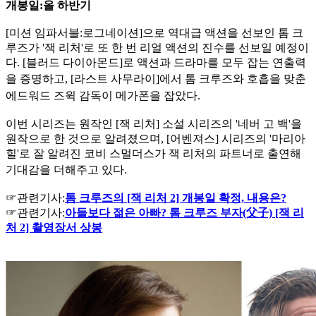
개봉일:올 하반기
[미션 임파서블:로그네이션]으로 역대급 액션을 선보인 톰 크
루즈가 '잭 리처'로 또 한 번 리얼 액션의 진수를 선보일 예정이
다. [블러드 다이아몬드]로 액션과 드라마를 모두 잡는 연출력
을 증명하고,
[라스트 사무라이]에서 톰 크루즈와 호흡을 맞춘
에드워드 즈윅 감독이 메가폰을 잡았다.
이번 시리즈는 원작인 [잭 리처] 소설 시리즈의 '네버 고 백'을
원작으로 한 것으로 알려졌으며, [어벤져스] 시리즈의 '마리아
힐'로 잘 알려진 코비 스멀더스가 잭 리처의 파트너로 출연해
기대감을 더
해주고 있다.
☞관련기사:
톰 크루즈의 [잭 리처 2] 개봉일 확정, 내용은?
☞관련기사:
아들보다 젊은 아빠? 톰 크루즈 부자(父子) [잭 리
처 2] 촬영장서 상봉