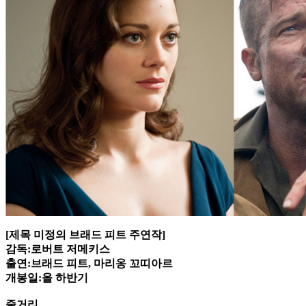
[제목 미정의 브래드 피트 주연작]
감독:로버트 저메키스
출연:브래드 피트, 마리옹 꼬띠아르
개봉일:올 하반기
줄거리