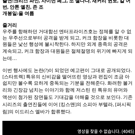
출연:크리스 파인, 사이먼 페그, 조 샐다나, 재커리 퀸토, 칼 어
번, 안톤 옐친, 존 조
개봉일:올 여름
줄거리
우주를 항해하던 거대함선 엔터프라이즈호는 정체를 알 수 없
는 우주선으로부터 공격을 받게 되고, 커크 함장을 비롯한 대
원들은 낯선 행성에 불시착한다. 하지만 외계 종족의 공격은
계속되고, 커크 함
장과 대원들은 절체절명의 위기에 빠지게 되
는데…
이번 행사에도 논란(?)이 되었던 예고편이 그대로 공개되었다.
[스타트렉] 특유의 신비감을 떨어뜨린 영상과 편집이 조금 아
쉽지만 볼수록 묘하게 중독되는 기분을 전해준다. 화려한 볼거
리와 긴
장감 넘치는 이야기와 함께 저스틴 린 특유의 유머와
액션이 첨가된 장면들도 기대감을 더해줄 것으로 보인다. 기존
시리즈의 출연진들에 이어 [킹스맨]의 소피아 부텔라, [퍼시픽
림]의 이드리스 엘바
가 합류했다.