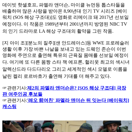
데이빗 핫셀호프, 파멜라 앤더슨, 마이클 뉴먼등 톱스타들을
배출하며 많은 사랑을 받아온 8,90년대 인기 TV 시리즈 [베이
워치 (SOS 해상 구조대)]도 영화로 리메이크 돼 2017년 선보일
예정이다. 이 작
품은 1989년부터 2001년까지 방영된 NBC TV
의 인기 드라마로 LA 해상 구조대의 활약을 그린 작품.
[지 아이 조][분노의 질주][샌 안드레아스]등 WWE 프로레슬러
생활 이후 가장 바쁜 나날을 보내고 있는 드웨인 존슨이 이번
영화에 주연으로 출연해 특유의 근육질 몸매를 선보일 예정이
다. 여기에 또
다른 몸짱 스타 잭 에프론, 헐리웃 최고의 섹시녀
알렉산드라 다드다리오 그리고 세계적인 섹시 모델로 이름을
날린 켈리 로르바흐가 출연해 기대를 더 해주고 있다.
☞관련기사:
제2의 파멜라 앤더슨은? [SOS 해상 구조대] 극장
판 여주인공 후보들
☞관련기사:
'레오 前여친' 파멜라 앤더슨 뒤 잇는다 [베이워치]
캐스팅