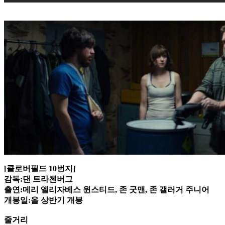
[클로버필드 10번지]
감독:댄 트라첸버그
출연:메리 엘리자베스 윈스티드, 존 굿맨, 존 갤러거 주니어
개봉일:올 상반기 개봉
줄거리