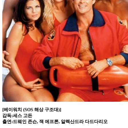
[베이워치 (SOS 해상 구조대)]
감독:세스 고든
출연:드웨인 존슨, 잭 에프론, 알렉산드라 다드다리오