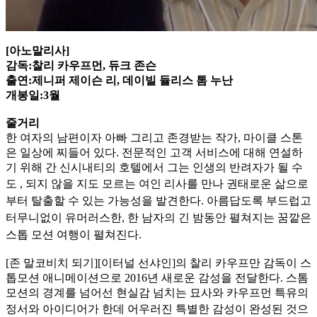
[아노말리사]
감독:찰리 카우프먼, 듀크 존슨
출연:제니퍼 제이슨 리, 데이빌 듈리스 톰 누난
개봉일:3월
줄거리
한 여자의 남편이자 아빠 그리고 존경받는 작가, 마이클 스톤
은 일상에 찌들어 있다. 전문적인 고객 서비스에 대해 연설하
기 위해 간 신시내티의 호텔에서 그는 인생의 반려자가 될 수
도 , 되지 않을 지
도 모르는 여인 리사를 만나 권태로운 삶으로
부터 탈출할 수 있는 가능성을 발견한다. 아름답도록 부드럽고
터무니없이 유머러스한, 한 남자의 긴 밤동안 펼쳐지는 꿈깥은
스톱 모션 여행이 펼쳐진다.
[존 말코비치 되기][이터널 선샤인]의 찰리 카우프만 감독이 스
톱모션 애니메이션으로 2016년 새로운 감성을 전달한다. 스톰
모션의 경계를 넘어선 현실감 넘치는 묘사와 카우프먼 특유의
정서와 아이디
어가 한데 어우러진 특별한 감성이 완성된 것으