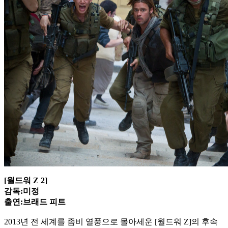
[월드워 Z 2]
감독:미정
출연:브래드 피트
2013년 전 세계를 좀비 열풍으로 몰아세운 [월드워 Z]의 후속