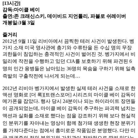
[13시간]
감독:마이클 베이
출연:존 크래신스키, 데이비드 지언톨리, 파블로 쉬레이버
개봉일:3월 3일
줄거리
2012년 9월 11일 리비아에서 끔찍한 테러 사건이 발생한다. 벵
가지 소재 미국 영사관에 총기와 수류탄을 든 수십 명의 무장
괴한들이 침입하는 충격적인 사건이 벌어진 것. 벵가지에서 비
밀리에 작전을
수행하고 있던 CIA를 보호하기 위해 파견된 6
명의 민간 용병들은 남아있는 36명의 목숨을 구하기 위해 일촉
즉발의 구출작전에 나서게 되는데…
2012년 리비아 벵가지에서 발생한 실제 테러 사건을 소재로 한
액션 영화로 [더 록][트랜스포머] 시리즈의 마이클 베이 감독이
메가폰을 잡았다. 행사 당시 24분이나 되는 하이라이트 장면들
이 공개되었
는데, 마이클 베이 감독이 추구하는 파괴력 넘치는
액션과 실화를 소재로 했다는 점을 강조하기 위해 보다 현실적
인 분위기를 자아내는 영상이 함께 첨가돼 생생한 현장 분위기
를 가져다준다는 점에서
흥미로운 작품임은 분명했다. 다만 미
국 패권주의 적인 분위기와 가치관이 전반적으로 깔려 있다는