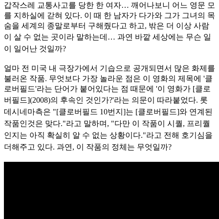
갑작스레 교통사고를 당한 한 여자… 깨어나보니 어느 영문 모
를 지하실에 갇혀 있다. 이 때 한 남자가 다가와 그가 그녀의 목
숨을 세계의 종말로부터 구해줬다고 하고, 밖은 더 이상 사람
이 살 수 없는
곳이라 말하는데… 과연 바깥 세상에는 무슨 일
이 일어난 것일까?
얼마 전 미국 내 극장가에서 기습으로 공개되면서 많은 화제를
불러온 작품. 무엇보다 가장 놀라운 점은 이 영화의 제목에 '클
로버필드'라는 단어가 붙어있다는 점 때문에 '이 영화가 [클로
버필드](2008)
의 후속인 것인가?'라는 의문이 따라붙었다. 롯
데시네마측은 "[클로버필드 10번지]는 [클로버필드]와 연계된
작품인것은 맞다."라고 말하며, "다만 이 작품이 시퀄, 프리퀄
인지는 아직 확실히 알 수 없
는 상황이다."라고 전해 호기심을
더해주고 있다. 과연, 이 작품의 정체는 무엇일까?