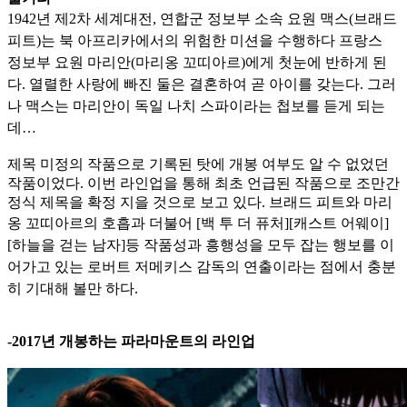
1942년 제2차 세계대전, 연합군 정보부 소속 요원 맥스(브래드
피트)는 북 아프리카에서의 위험한 미션을 수행하다 프랑스
정보부 요원 마리안(마리옹 꼬띠아르)에게 첫눈에 반하게 된
다. 열렬한 사랑에
빠진 둘은 결혼하여 곧 아이를 갖는다. 그러
나 맥스는 마리안이 독일 나치 스파이라는 첩보를 듣게 되는
데…
제목 미정의 작품으로 기록된 탓에 개봉 여부도 알 수 없었던
작품이었다. 이번 라인업을 통해 최초 언급된 작품으로 조만간
정식 제목을 확정 지을 것으로 보고 있다. 브래드 피트와 마리
옹 꼬띠아르의
호흡과 더불어 [백 투 더 퓨처][캐스트 어웨이]
[하늘을 걷는 남자]등 작품성과 흥행성을 모두 잡는 행보를 이
어가고 있는 로버트 저메키스 감독의 연출이라는 점에서 충분
히 기대해 볼만 하
다.
-2017년 개봉하는 파라마운트의 라인업