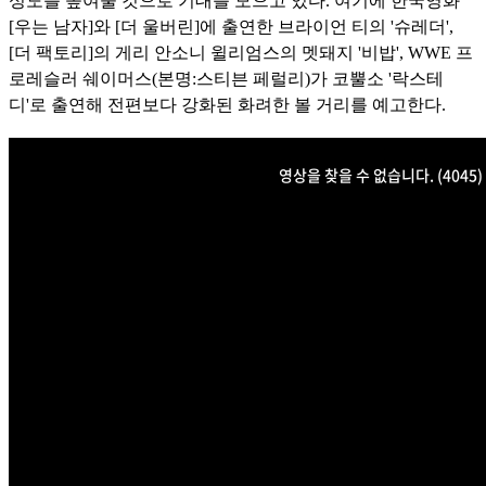
성도를 높여
줄 것으로 기대를 모으고 있다. 여기에 한국영화
[우는 남자]와 [더 울버린]에 출연한 브라이언 티의 '슈레더',
[더 팩토리]의 게리 안소니 윌리엄스의 멧돼지 '비밥', WWE 프
로레슬러 쉐이머스(본명:스
티븐 페럴리)가 코뿔소 '락스테
디'로 출연해 전편보다 강화된 화려한 볼 거리를 예고한다.