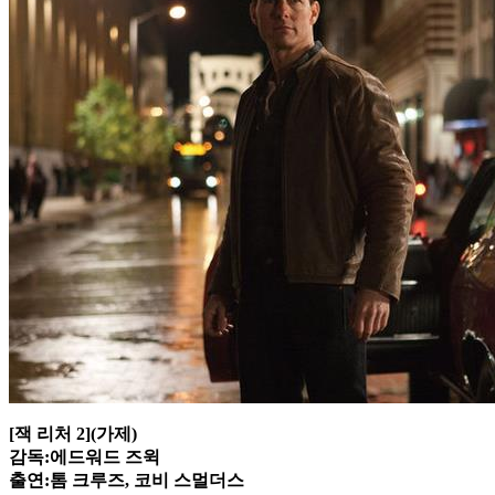
[잭 리처 2](가제)
감독:에드워드 즈윅
출연:톰 크루즈, 코비 스멀더스