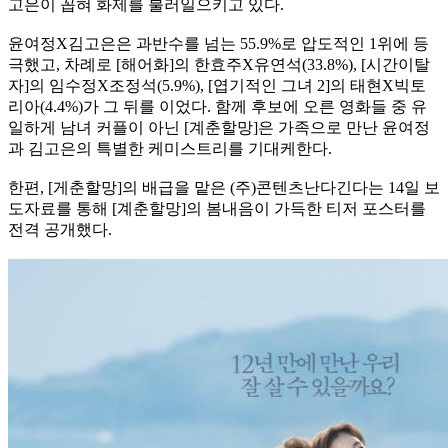
고은이 꼽혀 화제를 불러일으키고 있다.
윤여정X김고은은 과반수를 넘는 55.9%로 압도적인 1위에 등
극했고, 차례로 [해어화]의 한효주X유연석(33.8%), [시간이탈
자]의 임수정X조정석(5.9%), [엽기적인 그녀 2]의 태현X빅토
리아(4.4%)가 그 뒤를 이었다. 함께 후보에 오른 영화들 중 유
일하게 남녀 커플이 아닌 [계춘할망]은 가족으로 만난 윤여정
과 김고은의 특별한 케미스트리를 기대케한다.
한편, [게춘할망]의 배급을 맡은 (주)콘텐츠난다긴다는 14일 보
도자료를 통해 [계춘할망]의 봄내음이 가득한 티저 포스터를
전격 공개했다.