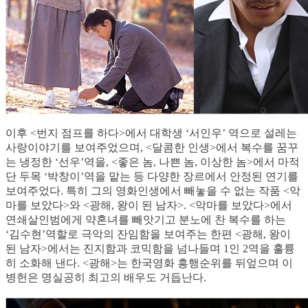
이후 <번지 점프를 하다>에서 대학생 ‘서인우’ 역으로 설레는
사랑이야기를 보여주었으며, <달콤한 인생>에서 복수를 꿈꾸
는 냉정한 ‘선우’역을, <좋은 놈, 나쁜 놈, 이상한 놈>에서 마적
단 두목 ‘박창이’역을 맡는 등 다양한 장르에서 안정된 연기를
보여주었다. 특히 그의 영화인생에서 빼놓을 수 없는 작품 <악
마를 보았다>와 <광해, 왕이 된 남자>. <악마를 보았다>에서
연쇄살인범에게 약혼녀를 빼앗기고 분노에 찬 복수를 하는
‘김수현’역할로 극악의 잔임함을 보여주는 한편 <광해, 왕이
된 남자>에서는 진지함과 코믹함을 넘나들며 1인 2역을 훌륭
히 소화해 낸다. <광해>는 한국영화 흥행순위를 뒤엎으며 이
병헌은 명실공히 최고의 배우도 거듭난다.