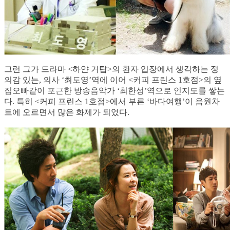
그런 그가 드라마 <하얀 거탑>의 환자 입장에서 생각하는 정
의감 있는, 의사 ‘최도영’역에 이어 <커피 프린스 1호점>의 옆
집오빠같이 포근한 방송음악가 ‘최한성’역으로 인지도를 쌓는
다. 특히 <커피 프린스 1호점>에서 부른 ‘바다여행’이 음원차
트에 오르면서 많은 화제가 되었다.