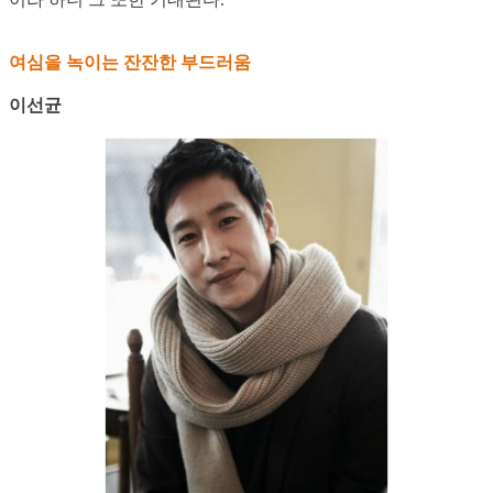
여심을 녹이는 잔잔한 부드러움
이선균