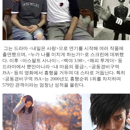
그는 드라마 <내일은 사랑>으로 연기를 시작해 여러 작품에
출연했으며, <누가 나를 미치게 하는가!>로 스크린에 데뷔했
다. 이후 <아스팔트 사나이>, <백야 3.98>, <해피 투게더> 등
드라마에서 뿐만아니라 <내 마음의 풍금>, <공동경비구역
JSA> 등의 영화에서 흥행을 거두며 대 스타로 거듭난다. 특히
<공동경비구역 JSA>는 2000년도 흥행순위 1위를 차지하며
579만 관객이라는 엄청난 성적을 올린다.