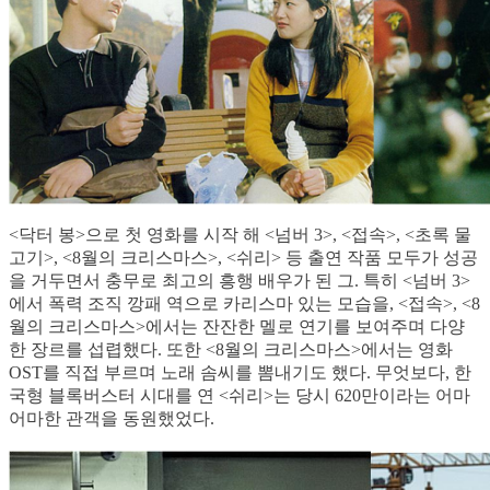
<닥터 봉>으로 첫 영화를 시작 해 <넘버 3>, <접속>, <초록 물
고기>, <8월의 크리스마스>, <쉬리> 등 출연 작품 모두가 성공
을 거두면서 충무로 최고의 흥행 배우가 된 그. 특히 <넘버 3>
에서 폭력 조직 깡패 역으로 카리스마 있는 모습을, <접속>, <8
월의 크리스마스>에서는 잔잔한 멜로 연기를 보여주며 다양
한 장르를 섭렵했다. 또한 <8월의 크리스마스>에서는 영화
OST를 직접 부르며 노래 솜씨를 뽐내기도 했다. 무엇보다, 한
국형 블록버스터 시대를 연 <쉬리>는 당시 620만이라는 어마
어마한 관객을 동원했었다.