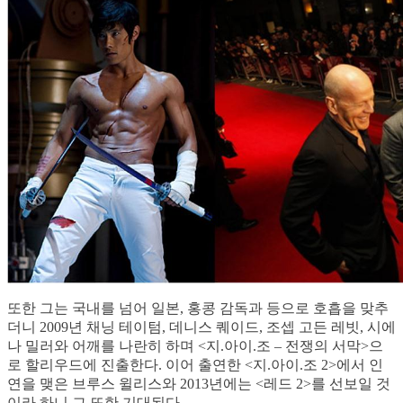
또한 그는 국내를 넘어 일본, 홍콩 감독과 등으로 호흡을 맞추
더니 2009년 채닝 테이텀, 데니스 퀘이드, 조셉 고든 레빗, 시에
나 밀러와 어깨를 나란히 하며 <지.아이.조 – 전쟁의 서막>으
로 할리우드에 진출한다. 이어 출연한 <지.아이.조 2>에서 인
연을 맺은 브루스 윌리스와 2013년에는 <레드 2>를 선보일 것
이라 하니 그 또한 기대된다.