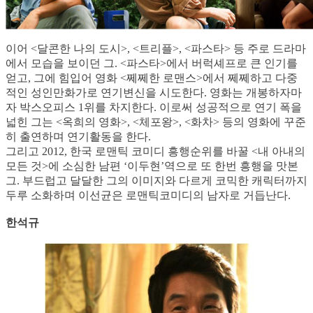
이어 <달콘한 나의 도시>, <트리플>, <파스타> 등 주로 드라마
에서 모습을 보이던 그. <파스타>에서 버럭셰프로 큰 인기를
얻고, 그에 힘입어 영화 <쩨쩨한 로맨스>에서 쩨쩨하고 다중
적인 성인만화가로 연기변신을 시도한다. 영화는 개봉하자마
자 박스오피스 1위를 차지한다. 이로써 성공적으로 연기 폭을
넓힌 그는 <옥희의 영화>, <체포왕>, <화차> 등의 영화에 꾸준
히 출연하며 연기활동을 한다.
그리고 2012, 한국 로맨틱 코미디 흥행순위를 바꿀 <내 아내의
모든 것>에 소심한 남편 ‘이두현’역으로 또 한번 흥행을 맛본
그. 부드럽고 달달한 그의 이미지와 다르게 코믹한 캐릭터까지
두루 소화하며 이선균은 로맨틱코미디의 남자로 거듭난다.
한석규