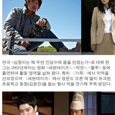
연극 <심청이는 왜 두번 인당수에 몸을 던졌는가>로 데뷔 한
그는 2002년부터는 영화 <세븐데이즈>, <작전>, <혈투> 등에
출연하며 활동 영역을 넓혀 왔다. 특히 〈가족〉에서 악역을
선보였으며 〈세븐데이즈〉에서 영문도 모른 채 딸이 유괴된
초등학교 동창(김윤진)을 돕는 형사 역을 연기해 주목 받았다.