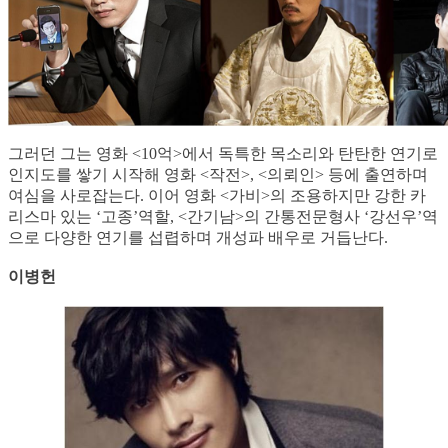
그러던 그는 영화 <10억>에서 독특한 목소리와 탄탄한 연기로
인지도를 쌓기 시작해 영화 <작전>, <의뢰인> 등에 출연하며
여심을 사로잡는다. 이어 영화 <가비>의 조용하지만 강한 카
리스마 있는 ‘고종’역할, <간기남>의 간통전문형사 ‘강선우’역
으로 다양한 연기를 섭렵하며 개성파 배우로 거듭난다.
이병헌