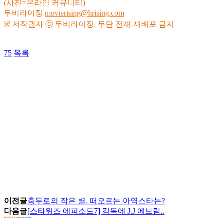
(사진=온라인 커뮤니티)
무비라이징
movierising@hrising.com
※ 저작권자 ⓒ 무비라이징. 무단 전재-재배포 금지
75
목록
이전글
충무로의 작은 별. 떠오르는 아역스타는?
다음글
[스타워즈 에피소드7] 감독에 J.J 에브람..