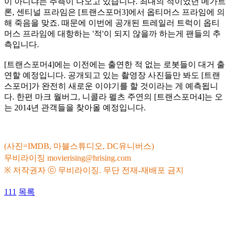
이 아니냐는 추측이 나오고 있습니다. 최대의 적이었던 메가트
론, 센티널 프라임은 [트랜스포머3]에서 옵티머스 프라임에 의
해 죽음을 맞죠. 때문에 이번에 공개된 트레일러 트럭이 옵티
머스 프라임에 대항하는 '적'이 되지 않을까 하는게 팬들의 추
측입니다.
[트랜스포머4]에는 이전에는 출연한 적 없는 로봇들이 대거 출
연할 예정입니다. 공개되고 있는 촬영장 사진들만 봐도 [트랜
스포머]가 완전히 새로운 이야기를 할 것이라는 게 예측됩니
다. 한편 마크 월버그, 니콜라 펠츠 주연의 [트랜스포머4]는 오
는 2014년 관객들을 찾아올 예정입니다.
(사진=IMDB, 마블스튜디오, DC유니버스)
무비라이징
movierising@hrising.com
※ 저작권자 ⓒ 무비라이징. 무단 전재-재배포 금지
111
목록