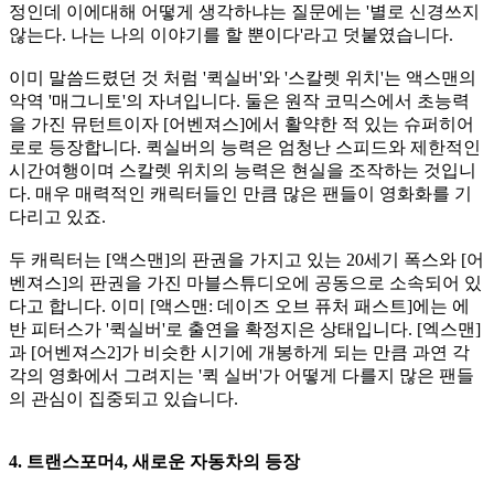
정인데 이에대해 어떻게 생각하냐는 질문에는 '별로 신경쓰지
않는다. 나는 나의 이야기를 할 뿐이다'라고 덧붙였습니다.
이미 말씀드렸던 것 처럼 '퀵실버'와 '스칼렛 위치'는 액스맨의
악역 '매그니토'의 자녀입니다. 둘은 원작 코믹스에서 초능력
을 가진 뮤턴트이자 [어벤져스]에서 활약한 적 있는 슈퍼히어
로로 등장합니다. 퀵실버의 능력은 엄청난 스피드와 제한적인
시간여행이며 스칼렛 위치의 능력은 현실을 조작하는 것입니
다. 매우 매력적인 캐릭터들인 만큼 많은 팬들이 영화화를 기
다리고 있죠.
두 캐릭터는 [액스맨]의 판권을 가지고 있는 20세기 폭스와 [어
벤져스]의 판권을 가진 마블스튜디오에 공동으로 소속되어 있
다고 합니다. 이미 [액스맨: 데이즈 오브 퓨처 패스트]에는 에
반 피터스가 '퀵실버'로 출연을 확정지은 상태입니다. [엑스맨]
과 [어벤져스2]가 비슷한 시기에 개봉하게 되는 만큼 과연 각
각의 영화에서 그려지는 '퀵 실버'가 어떻게 다를지 많은 팬들
의 관심이 집중되고 있습니다.
4. 트랜스포머4, 새로운 자동차의 등장