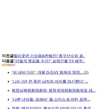
이전글
헐리웃판 기성용&한혜진! 축구선수와 결..
다음글
"이렇게 똑같을 수가!" 실제인물 VS 배우..
‘쉬 네버 다이’, 개봉 D-DAY 화제의 명장... (2)
‘나는 5년 전 죽은 남자의 아이를 임신했다’ ...
평창남북평화영화제, 평창국제평화영화제로 새...
‘나쁜 녀석들: 포에버’ 윌 스미스 & 마틴 로렌...
영화 ‘해치지않아’ 홍보요정 6인방 라디오 출격