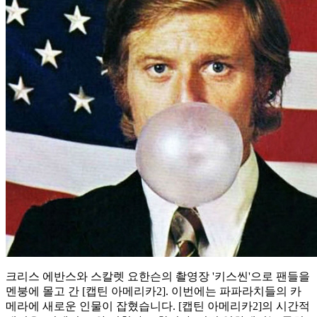
크리스 에반스와 스칼렛 요한슨의 촬영장 '키스씬'으로 팬들을
멘붕에 몰고 간 [캡틴 아메리카2]. 이번에는 파파라치들의 카
메라에 새로운 인물이 잡혔습니다. [캡틴 아메리카2]의 시간적