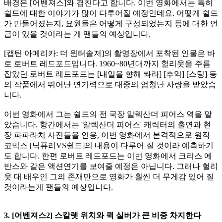
배경은 [어벤져스]와 겹친다고 합니다. 이번 영화에서는 특히
쉴드에 대한 이야기가 많이 다루어질 예정인데요. 어떻게 쉴드
가 만들어졌는지, 요원들은 어떻게 구성되었는지 등에 대한 언
급이 있을 것이라는 게 팬들의 예상입니다.
[캡틴 아메리카: 더 윈터솔저]의 촬영장에서 포착된 인물은 바
로 로버트 레드포드입니다. 1960~80년대까지 헐리웃을 주름
잡았던 로버트 레드포드는 [내일을 향해 쏴라] [추억] [스팅] 등
의 작품에서 뛰어난 연기력으로 대중의 엄청난 사랑을 받았습
니다.
이번 영화에서 그는 쉴드의 전 국장 알렉산더 피어스 역을 맡
았습니다. 항간에서는 '알렉산더 피어스' 캐릭터의 출연과 현
장 파파라치 사진들을 인용, 이번 영화에서 본격적으로 원작
코믹스 [닉퓨리VS쉴드]의 내용이 다루어 질 것이라 예측하기
도 합니다. 한편 로버트 레드포드는 이번 영화에서 크리스 에
반스와 같은 액션연기를 보여줄 예정은 아닙니다. 그러나 헐리
웃 대 배우인 그의 존재만으로 영화가 훨씬 더 무게감 있어 질
것이라는게 팬들의 예상입니다.
3. [어벤져스2] 스칼렛 위치와 퀵 실버가 큰 비중 차지한다