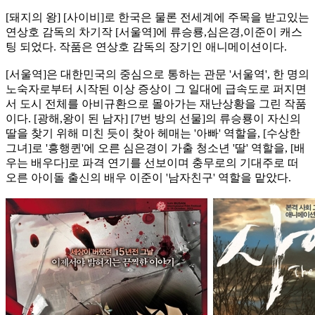
[돼지의 왕] [사이비]로 한국은 물론 전세계에 주목을 받고있는
연상호 감독의 차기작 [서울역]에 류승룡,심은경,이준이 캐스
팅 되었다. 작품은 연상호 감독의 장기인 애니메이션이다.
[서울역]은 대한민국의 중심으로 통하는 관문 '서울역', 한 명의
노숙자로부터 시작된 이상 증상이 그 일대에 급속도로 퍼지면
서 도시 전체를 아비규환으로 몰아가는 재난상황을 그린 작품
이다. [광해,왕이 된 남자] [7번 방의 선물]의 류
승룡이 자신의
딸을 찾기 위해 미친 듯이 찾아 헤매는 '아빠' 역할을, [수상한
그녀]로 '흥행퀸'에 오른 심은경이 가출 청소년 '딸' 역할을, [배
우는 배우다]로 파격 연기를 선보이며 충무로의 기대주로 떠
오른 아이돌 출신의 배우 이준이 '
남자친구' 역할을 맡았다.