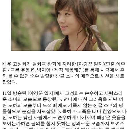
배우 고성희가 월화극 왕좌에 자리한 [야경꾼 일지](연출 이주
환 / 극본 유동윤, 방지영 / 제작 래몽래인)를 통해 사극에서 흔
히 볼 수 없던 순수 발랄한 산골 소녀의 매력으로 시선을 사로
잡았다.
11일 방송된 [야경꾼 일지]에서 고성희는 순수하고 사랑스러
운 소녀의 모습으로 등장했다. 언니에 대한 그리움을 지닌 여
린 도하의 모습부터 도적 떼에도 기죽지 않는 산골 소녀의 당
돌함으로 눈길을 사로잡았다. 특히 마고족을 떠나 한양으로 나
선 도하는 낯선 사람에게도 순수하게 다가서며 해맑은 웃음을
보이는가하면 불의를 참지 못하는 정의로운 모습까지 보여주