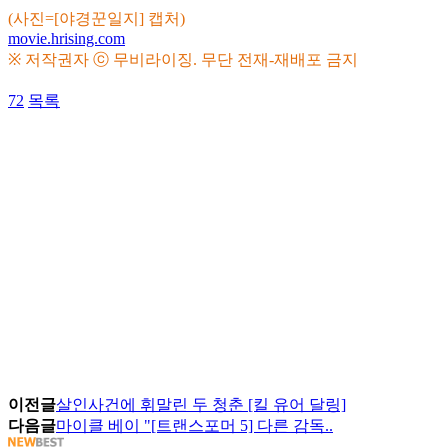
(사진=[야경꾼일지] 캡처)
movie.hrising.com
※ 저작권자 ⓒ 무비라이징. 무단 전재-재배포 금지
72
목록
이전글
살인사건에 휘말린 두 청춘 [킬 유어 달링]
다음글
마이클 베이 "[트랜스포머 5] 다른 감독..