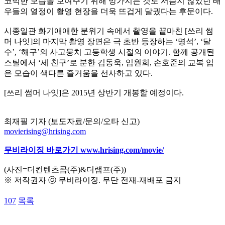
코믹한 모습을 보여주기 위해 망가지는 것도 서슴지 않았던 배
우들의 열정이 촬영 현장을 더욱 뜨겁게 달궜다는 후문이다.
시종일관 화기애애한 분위기 속에서 촬영을 끝마친 [쓰리 썸
머 나잇]의 마지막 촬영 장면은 극 초반 등장하는 ‘명석’, ‘달
수’, ‘해구’의 사고뭉치 고등학생 시절의 이야기. 함께 공개된
스틸에서 ‘세 친구’로 분한 김동욱, 임원희, 손호준의 교복 입
은 모습이 색다른 즐거움을 선사하고 있다.
[쓰리 썸머 나잇]은 2015년 상반기 개봉할 예정이다.
최재필 기자 (보도자료/문의/오타 신고)
movierising@hrising.com
무비라이징 바로가기
www.hrising.com/movie/
(사진=더컨텐츠콤(주)&더램프(주))
※ 저작권자 ⓒ 무비라이징. 무단 전재-재배포 금지
107
목록