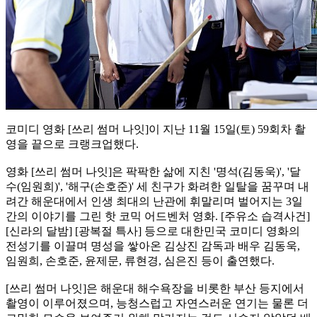
코미디 영화 [쓰리 썸머 나잇]이 지난 11월 15일(토) 59회차 촬
영을 끝으로 크랭크업했다.
영화 [쓰리 썸머 나잇]은 팍팍한 삶에 지친 '명석(김동욱)', '달
수(임원희)', '해구(손호준)' 세 친구가 화려한 일탈을 꿈꾸며 내
려간 해운대에서 인생 최대의 난관에 휘말리며 벌어지는 3일
간의 이야기를 그린 핫 코믹 어드벤처 영화. [주유소 습격사건]
[신라의 달밤] [광복절 특사] 등으로 대한민국 코미디 영화의
전성기를 이끌며 명성을 쌓아온 김상진 감독과 배우 김동욱,
임원희, 손호준, 윤제문, 류현경, 심은진 등이 출연했다.
[쓰리 썸머 나잇]은 해운대 해수욕장을 비롯한 부산 등지에서
촬영이 이루어졌으며, 능청스럽고 자연스러운 연기는 물론 더