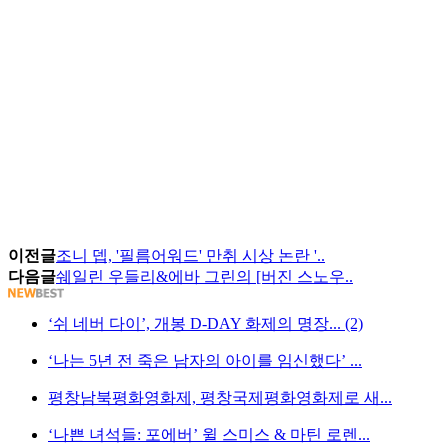
이전글
조니 뎁, '필름어워드' 만취 시상 논란 '..
다음글
쉐일린 우들리&에바 그린의 [버진 스노우..
‘쉬 네버 다이’, 개봉 D-DAY 화제의 명장... (2)
‘나는 5년 전 죽은 남자의 아이를 임신했다’ ...
평창남북평화영화제, 평창국제평화영화제로 새...
‘나쁜 녀석들: 포에버’ 윌 스미스 & 마틴 로렌...