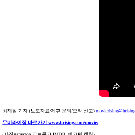
최재필 기자 (보도자료/제휴 문의/오타 신고)
movierising@hrisin
무비라이징 바로가기
www.hrising.com/movie/
(사진=amazon,교보문고,IMDB, 예고편 캡처)