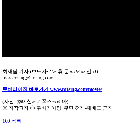
최재필 기자 (보도자료/제휴 문의/오타 신고)
movierising@hrising.com
무비라이징 바로가기 www.hrising.com/movie/
(사진=㈜이십세기폭스코리아)
※ 저작권자 ⓒ 무비라이징. 무단 전재-재배포 금지
100
목록