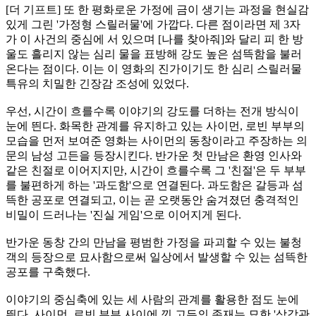
[더 기프트] 또 한 평화로운 가정에 금이 생기는 과정을 현실감
있게 그린 '가정형 스릴러물'에 가깝다. 다른 점이라면 제 3자
가 이 사건의 중심에 서 있으며 [나를 찾아줘]와 달리 피 한 방
울도 흘리지 않는 심리 물을 표방해 강도 높은 섬뜩함을 불러
온다는 점이다. 이는 이 영화의 진가이기도 한 심리 스릴러물
특유의 치밀한 긴장감 조성에 있었다.
우선, 시간이 흐를수록 이야기의 강도를 더하는 전개 방식이
눈에 띈다. 화목한 관계를 유지하고 있는 사이먼, 로빈 부부의
모습을 먼저 보여준 영화는 사이먼의 동창이라고 주장하는 의
문의 남성 고든을 등장시킨다. 반가운 첫 만남은 환영 인사와
같은 친절로 이어지지만, 시간이 흐를수록 그 '친절'은 두 부부
를 불편하게 하는 '과도함'으로 연결된다. 과도함은 갈등과 섬
뜩한 공포로 연결되고, 이는 곧 오랫동안 숨겨졌던 충격적인
비밀이 드러나는 '진실 게임'으로 이어지게 된다.
반가운 동창 간의 만남을 평범한 가정을 파괴할 수 있는 불청
객의 등장으로 묘사함으로써 일상에서 발생할 수 있는 섬뜩한
공포를 구축했다.
이야기의 중심축에 있는 세 사람의 관계를 활용한 점도 눈에
띈다. 사이먼, 로빈 부부 사이에 낀 고든의 존재는 묘한 '삼각관