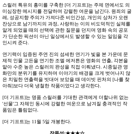
스릴러 특유의 흥미를 구축한 [더 기프트]는 주제 면에서도 의
미심장한 메시지를 전달하며 강렬한 여운을 남긴다. 원죄의 굴
레, 성공지향 주의가 가져다준 비인간성, 개인의 상처가 오랜
잔상으로 남기까지의 과정, 사랑하는 이의 비도덕적인 실체를
알게 되었을 때의 선택에 관한 질문을 던지며 영화 속의 공포
가 단순한 픽션이 아닌 일상에서도 발생할 수 있는 일임을 각
인시켜 준다.
연기력이 입증된 주연 진의 섬세한 연기가 빛을 본 가운데 문
제적 인물 고든을 연기한 조엘 에저튼은 영화의 연출, 각본을
맡아 수준 높은 스릴러의 완성을 직접 이뤄냈다. 시종일관 영
화만의 분위기를 유지하며 이야기의 배경을 크게 벗어나지 않
은 치밀한 연출력을 빗대어 보았을 때 데이빗 핀처의 [나를 찾
아줘]보다 더욱 냉철한 작품이었다고 생각한다.
[더 기프트]는 명품 스릴러를 기대한 관객에게 더할나위 없는
'선물'그 자체인 동시에 강렬한 여운으로 남겨질 충격적인 작
품임은 틀림없다.
[더 기프트]는 11월 5일 개봉한다.
작품성:★★★☆