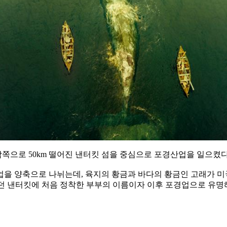
쪽으로 50km 떨어진 낸터킷 섬을 중심으로 포경산업을 일으켰다
을 양축으로 나뉘는데, 육지의 황금과 바다의 황금인 고래가 미
던 낸터킷에 처음 정착한 부부의 이름이자 이후 포경업으로 유명