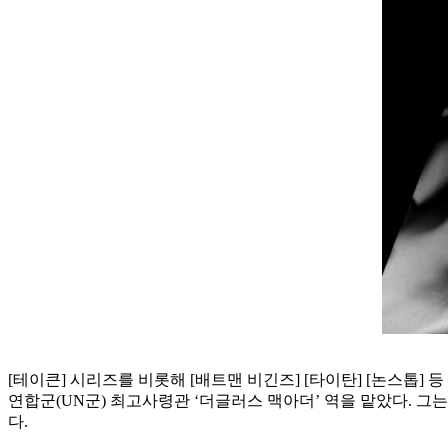
[테이큰] 시리즈를 비롯해 [배트맨 비긴즈] [타이탄] [논스톱]
연합군(UN군) 최고사령관 ‘더글러스 맥아더’ 역을 맡았다. 
다.