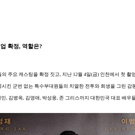
업 확정, 역할은?
주요 캐스팅을 확정 짓고, 지난 12월 4일(금) 인천에서 첫 촬
시킨 군번 없는 특수부대원들의 치열한 전투와 희생을 그린 감동
 박철민, 김병옥, 김영애, 박성웅, 존 그리스까지 대한민국 대표 배