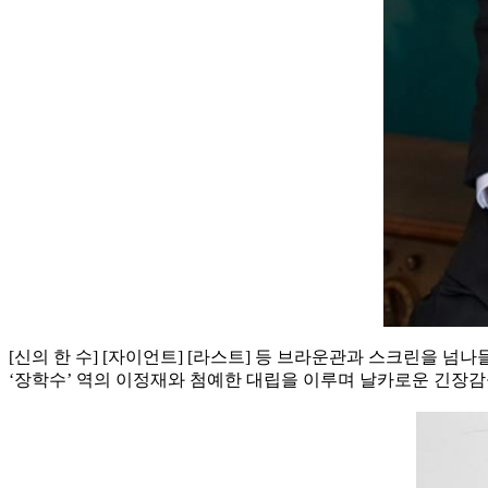
[신의 한 수] [자이언트] [라스트] 등 브라운관과 스크린을 
‘장학수’ 역의 이정재와 첨예한 대립을 이루며 날카로운 긴장감