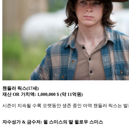
챈들러 릭스(17세)
재산 OR 가치액: 1,000,000 $ (약 11억원)
시즌이 지속될 수록 오랫동안 생존 중인 아역 챈들러 릭스는 발전
자수성가 & 금수저: 윌 스미스의 딸 윌로우 스미스