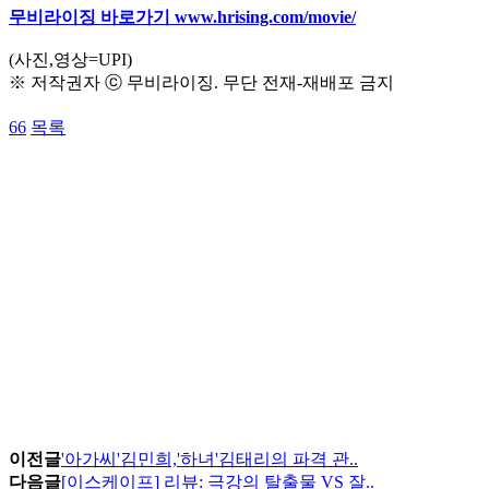
무비라이징 바로가기 www.hrising.com/movie/
(사진,영상=UPI)
※ 저작권자 ⓒ 무비라이징. 무단 전재-재배포 금지
66
목록
이전글
'아가씨'김민희,'하녀'김태리의 파격 관..
다음글
[이스케이프] 리뷰: 극강의 탈출물 VS 잘..