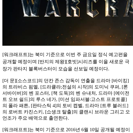
[워크래프트]는 북미 기준으로 이번 주 금요일 정식 예고편을
공개할 예정이며 [반지의 제왕][호빗]시리즈를 이을 새로운 극
장가 판타지 블록버스터이 모습을 선보일 예정이다.
[더 문][소스코드]의 던칸 존스 감독이 연출을 드라마 [바이킹]
의 트라비스 핌멜, [드라큘라;전설의 시작]의 도미닉 쿠퍼, [론
서바이버]의 벤 포스터, [책 도둑]의 벤 슈내처, 드라마 [에이전
트 오브 쉴드]의 루스 네가, [미션 임파서블:고스트 프로토콜]
의 폴라 패튼, [판타스틱 4]의 토비 켑벨, 드라마 [트루 블러드]
의 로버트 카진스키, [쇼생크 탈출]의 클랜시 브라운 그리고 오
언조가 주요 배역으로 출연한다.
[워크래프트]는 북미 기준으로 2016년 6월 10일 공개될 예정이